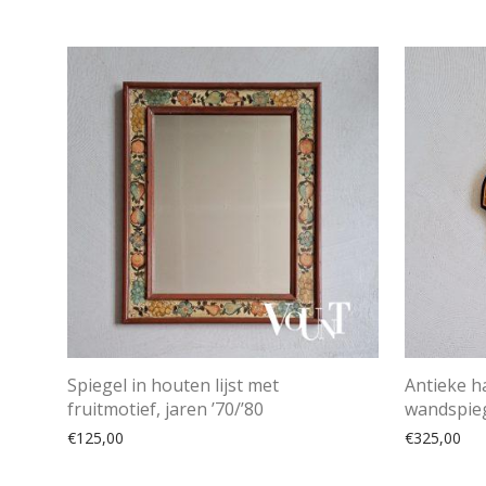
Spiegel in houten lijst met
Antieke h
fruitmotief, jaren ’70/’80
wandspieg
€
125,00
€
325,00