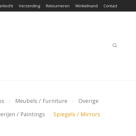
erkocht
Verzending
Retourneren
Winkelmand
Contact
ps
Meubels / Furniture
Overige
⁄
⁄
erijen / Paintings
Spiegels / Mirrors