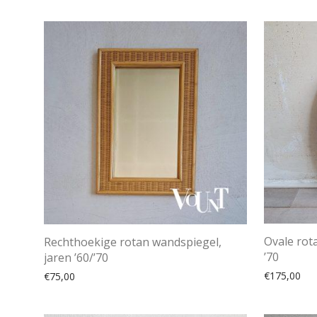
Ovale rot
Rechthoekige rotan wandspiegel,
’70
jaren ’60/’70
€
175,00
€
75,00