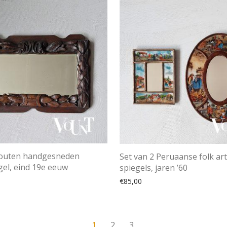
houten handgesneden
Set van 2 Peruaanse folk art
el, eind 19e eeuw
spiegels, jaren ’60
€
85,00
1
2
3