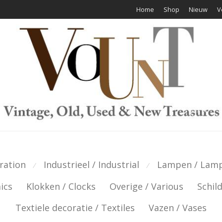
Home
Shop
Nieuw
V
ration
Industrieel / Industrial
Lampen / Lam
⁄
⁄
ics
Klokken / Clocks
Overige / Various
Schild
Textiele decoratie / Textiles
Vazen / Vases