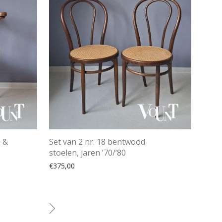
b &
Set van 2 nr. 18 bentwood
stoelen, jaren ’70/’80
€
375,00