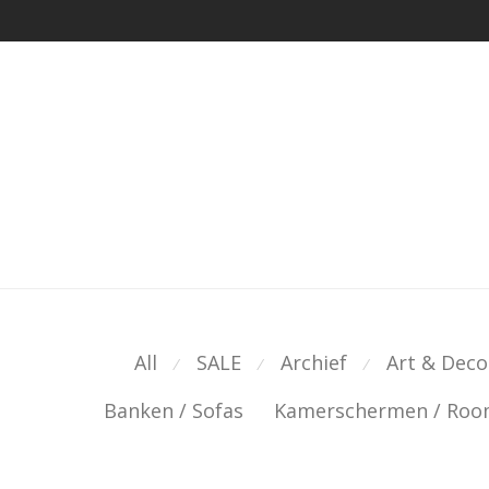
All
SALE
Archief
Art & Deco
⁄
⁄
⁄
Banken / Sofas
Kamerschermen / Room