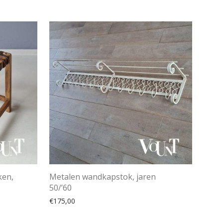
ken,
Metalen wandkapstok, jaren
50/’60
€
175,00