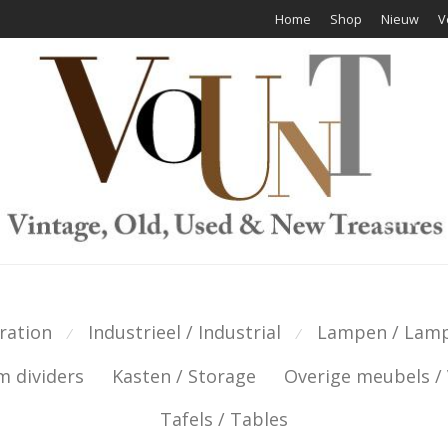
Home
Shop
Nieuw
V
ration
Industrieel / Industrial
Lampen / Lam
⁄
⁄
 dividers
Kasten / Storage
Overige meubels / 
Tafels / Tables