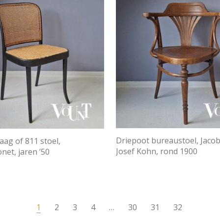
Driepoot bureaustoel, Jaco
aag of 811 stoel,
Josef Kohn, rond 1900
net, jaren ’50
1
2
3
4
…
30
31
32