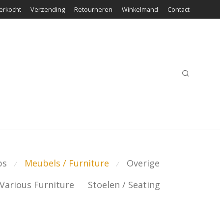
erkocht
Verzending
Retourneren
Winkelmand
Contact
ps
Meubels / Furniture
Overige
⁄
⁄
Various Furniture
Stoelen / Seating