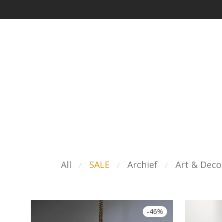
All
SALE
Archief
Art & Deco
⁄
⁄
⁄
-
46
%