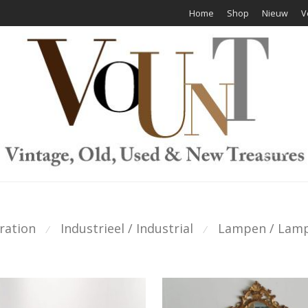
Home
Shop
Nieuw
V
ration
Industrieel / Industrial
Lampen / Lam
⁄
⁄