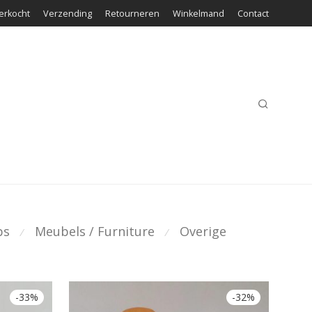
erkocht
Verzending
Retourneren
Winkelmand
Contact
ps
Meubels / Furniture
Overige
⁄
⁄
-
33
%
-
32
%