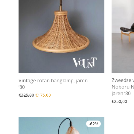
Zweedse v
Vintage rotan hanglamp, jaren
Noboru N
’80
jaren ’80
Oorspronkelijke prijs was: €325,00.
Huidige prijs is: €175,00.
€
325,00
€
175,00
€
250,00
-
62
%