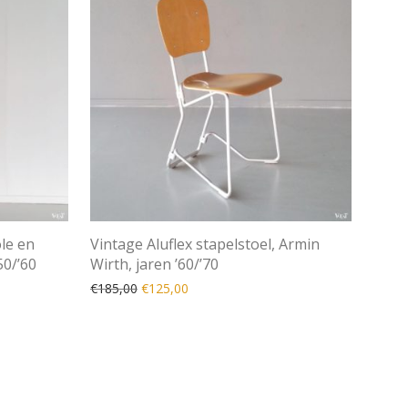
le en
Vintage Aluflex stapelstoel, Armin
50/’60
Wirth, jaren ’60/’70
s: €525,00.
 €350,00.
Oorspronkelijke prijs was: €185,00.
Huidige prijs is: €125,00.
€
185,00
€
125,00