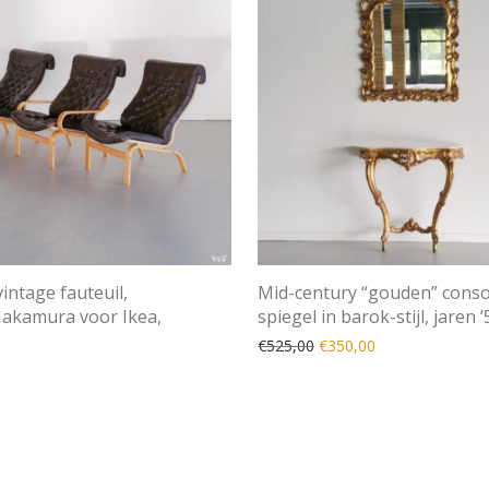
intage fauteuil,
Mid-century “gouden” conso
akamura voor Ikea,
spiegel in barok-stijl, jaren ’
Oorspronkelijke prijs wa
Huidige prijs is:
€
525,00
€
350,00