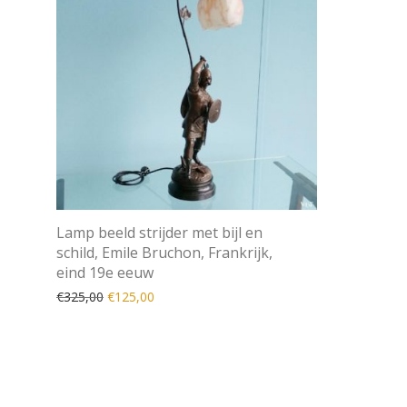
Lamp beeld strijder met bijl en
schild, Emile Bruchon, Frankrijk,
eind 19e eeuw
Oorspronkelijke prijs was: €325,00.
Huidige prijs is: €125,00.
€
325,00
€
125,00