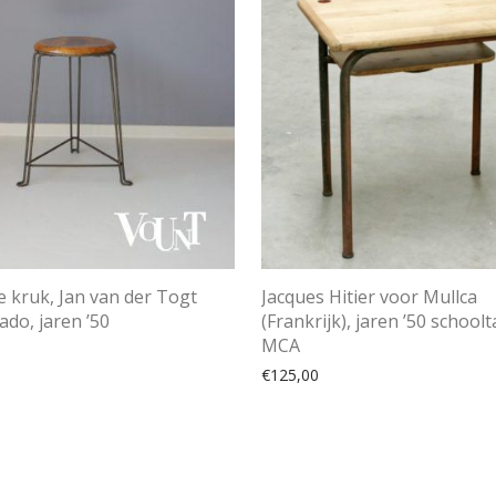
e kruk, Jan van der Togt
Jacques Hitier voor Mullca
do, jaren ’50
(Frankrijk), jaren ’50 schoolt
MCA
€
125,00