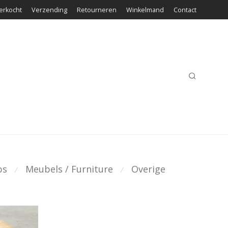
erkocht
Verzending
Retourneren
Winkelmand
Contact
ps
Meubels / Furniture
Overige
⁄
⁄