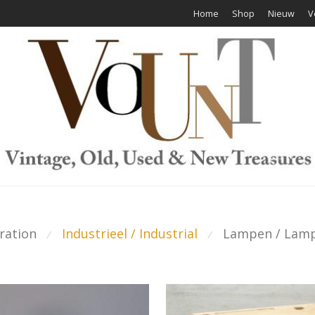
Home
Shop
Nieuw
V
ration
Industrieel / Industrial
Lampen / Lam
⁄
⁄