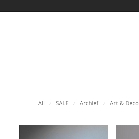
All
SALE
Archief
Art & Deco
⁄
⁄
⁄