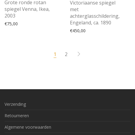
Grote ronde rotan
Victoriaanse spiegel
spiegel Venna, Ikea,
met
2003
achterglasschildering,
Engeland, ca. 1890
€
75,00
€
450,00
1
2
Verzending
Retourneren
Algemene voorwaarden