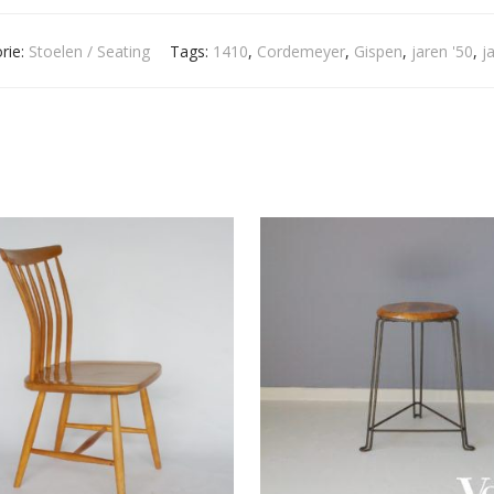
rie:
Stoelen / Seating
Tags:
1410
,
Cordemeyer
,
Gispen
,
jaren '50
,
j