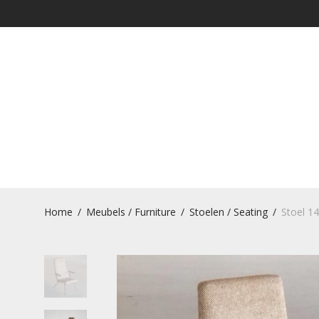
Home
/
Meubels / Furniture
/
Stoelen / Seating
/
Stoel 14