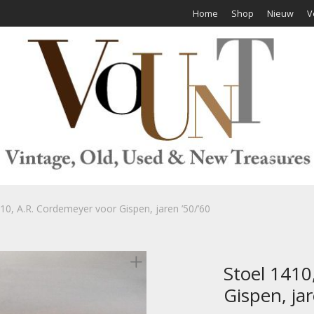
Home
Shop
Nieuw
V
10, A.R. Cordemeyer voor Gispen, jaren ’50/’60
Stoel 1410
Gispen, jar