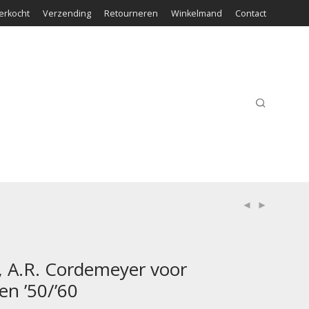
erkocht
Verzending
Retourneren
Winkelmand
Contact
, A.R. Cordemeyer voor
en ’50/’60