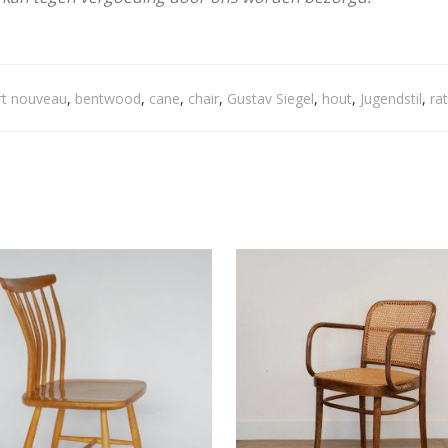
rt nouveau
,
bentwood
,
cane
,
chair
,
Gustav Siegel
,
hout
,
Jugendstil
,
ra