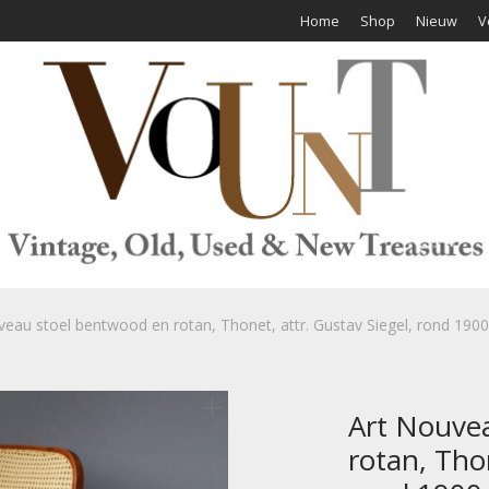
Home
Shop
Nieuw
V
veau stoel bentwood en rotan, Thonet, attr. Gustav Siegel, rond 1900
Art Nouve
rotan, Thon