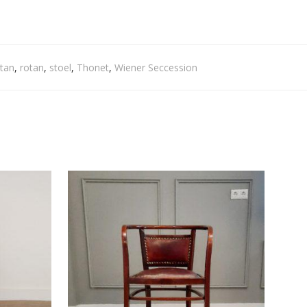
ttan
,
rotan
,
stoel
,
Thonet
,
Wiener Seccession