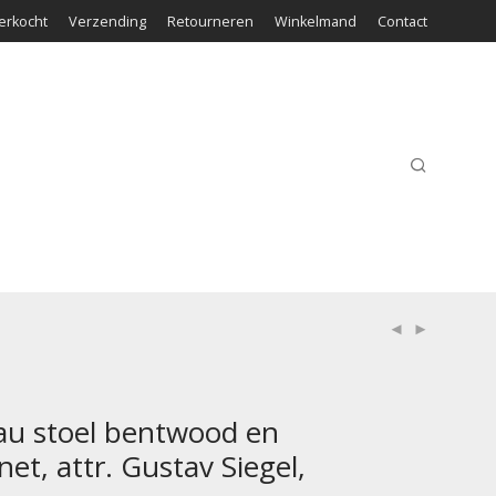
erkocht
Verzending
Retourneren
Winkelmand
Contact
au stoel bentwood en
et, attr. Gustav Siegel,