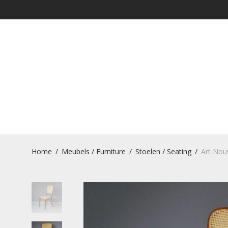
Home
/
Meubels / Furniture
/
Stoelen / Seating
/
Art Nou