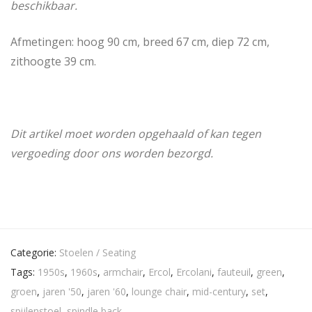
beschikbaar.
Afmetingen: hoog 90 cm, breed 67 cm, diep 72 cm,
zithoogte 39 cm.
Dit artikel moet worden opgehaald of kan tegen
vergoeding door ons worden bezorgd.
Categorie:
Stoelen / Seating
Tags:
1950s
,
1960s
,
armchair
,
Ercol
,
Ercolani
,
fauteuil
,
green
,
groen
,
jaren '50
,
jaren '60
,
lounge chair
,
mid-century
,
set
,
spijlenstoel
,
spindle back