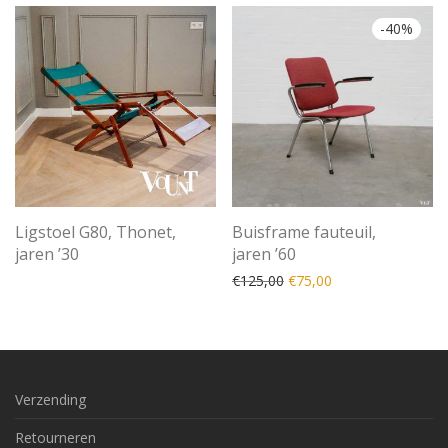
-
40
%
Ligstoel G80, Thonet,
Buisframe fauteuil,
jaren ’30
jaren ’60
Oorspronkelijke prijs was
Huidige prijs is: €
€
125,00
€
75,00
Verzending
Retourneren