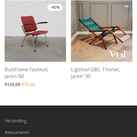
-
40
%
Buisframe fauteuil,
Ligstoel G80, Thonet,
jaren ’60
jaren ’30
Oorspronkelijke prijs was: €125,00.
Huidige prijs is: €75,00.
€
125,00
€
75,00
Verzending
Retourneren