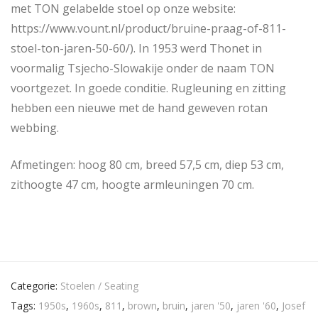
met TON gelabelde stoel op onze website:
https://www.vount.nl/product/bruine-praag-of-811-
stoel-ton-jaren-50-60/). In 1953 werd Thonet in
voormalig Tsjecho-Slowakije onder de naam TON
voortgezet. In goede conditie. Rugleuning en zitting
hebben een nieuwe met de hand geweven rotan
webbing.
Afmetingen: hoog 80 cm, breed 57,5 cm, diep 53 cm,
zithoogte 47 cm, hoogte armleuningen 70 cm.
Categorie:
Stoelen / Seating
Tags:
1950s
,
1960s
,
811
,
brown
,
bruin
,
jaren '50
,
jaren '60
,
Josef