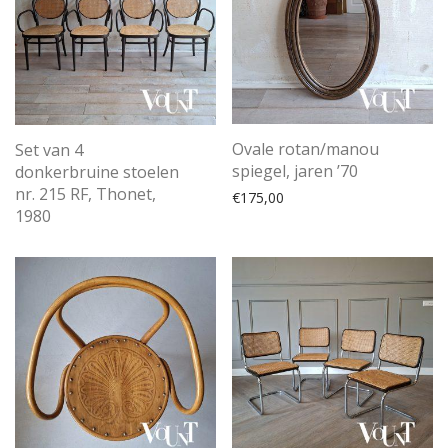
Ovale rotan/manou
Set van 4
spiegel, jaren ’70
donkerbruine stoelen
nr. 215 RF, Thonet,
€
175,00
1980