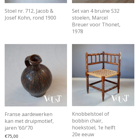
Stoel nr. 712, Jacob &
Set van 4 bruine S32
Josef Kohn, rond 1900
stoelen, Marcel
Breuer voor Thonet,
1978
Knobbelstoel of
Franse aardewerken
bobbin chair,
kan met druipmotief,
hoekstoel, 1e helft
jaren ’60/’70
20e eeuw
€
75,00