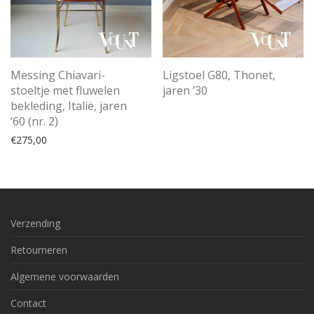
Messing Chiavari-
Ligstoel G80, Thonet,
stoeltje met fluwelen
jaren ’30
bekleding, Italië, jaren
‘60 (nr. 2)
€
275,00
Verzending
Retourneren
Algemene voorwaarden
Contact