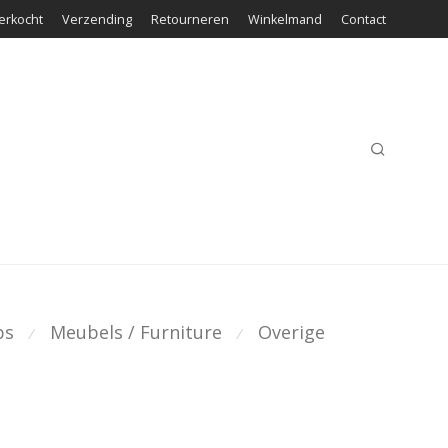
erkocht
Verzending
Retourneren
Winkelmand
Contact
ps
Meubels / Furniture
Overige
⁄
⁄