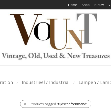
Home
Shop
Nieuw
V
ration
Industrieel / Industrial
Lampen / Lam
⁄
⁄
Products tagged
“tijdschriftenmand”