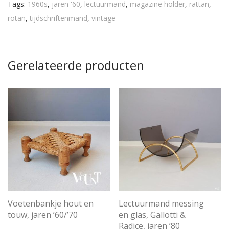
Tags:
1960s
,
jaren '60
,
lectuurmand
,
magazine holder
,
rattan
,
rotan
,
tijdschriftenmand
,
vintage
Gerelateerde producten
Voetenbankje hout en
Lectuurmand messing
touw, jaren ’60/’70
en glas, Gallotti &
Radice, jaren ’80