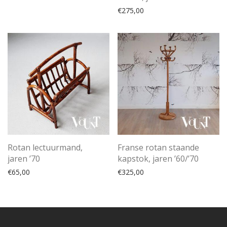
€
275,00
Rotan lectuurmand,
Franse rotan staande
jaren ’70
kapstok, jaren ’60/’70
€
65,00
€
325,00