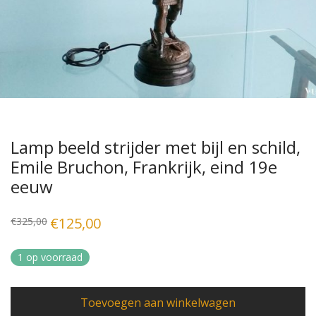
Lamp beeld strijder met bijl en schild,
Emile Bruchon, Frankrijk, eind 19e
eeuw
Oorspronkelijke
€
125,00
Huidige
€
325,00
prijs
prijs
was:
is:
€325,00.
€125,00.
1 op voorraad
Toevoegen aan winkelwagen