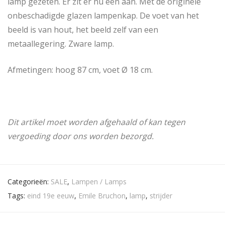
lamp gezeten. Er zit er nu één aan. Met de originele
onbeschadigde glazen lampenkap. De voet van het
beeld is van hout, het beeld zelf van een
metaallegering. Zware lamp.
Afmetingen: hoog 87 cm, voet Ø 18 cm.
Dit artikel moet worden afgehaald of kan tegen
vergoeding door ons worden bezorgd.
Categorieën:
SALE
,
Lampen / Lamps
Tags:
eind 19e eeuw
,
Emile Bruchon
,
lamp
,
strijder