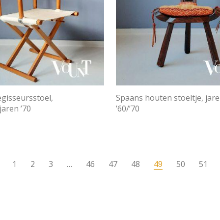
egisseursstoel,
Spaans houten stoeltje, jar
jaren ’70
’60/’70
1
2
3
…
46
47
48
49
50
51