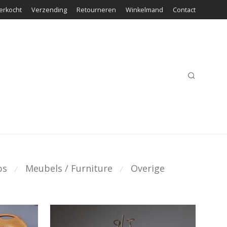
erkocht
Verzending
Retourneren
Winkelmand
Contact
ps
Meubels / Furniture
Overige
⁄
⁄