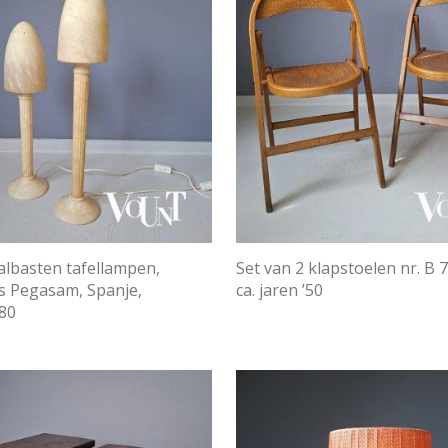
 albasten tafellampen,
Set van 2 klapstoelen nr. B 
s Pegasam, Spanje,
ca. jaren ’50
’80