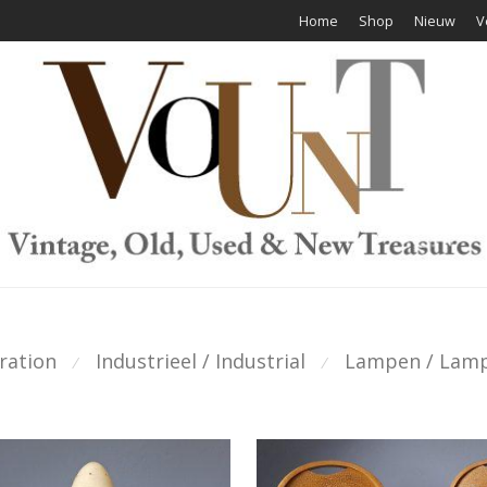
Home
Shop
Nieuw
V
ration
Industrieel / Industrial
Lampen / Lam
⁄
⁄