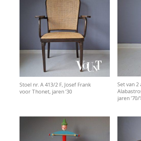
Set van 2
Stoel nr. A 413/2 F, Josef Frank
Alabastro
voor Thonet, jaren ’30
jaren ’70/