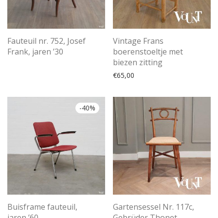
Fauteuil nr. 752, Josef
Vintage Frans
Frank, jaren ’30
boerenstoeltje met
biezen zitting
€
65,00
-
40
%
Buisframe fauteuil,
Gartensessel Nr. 117c,
jaren ’60
Gebrüder Thonet,