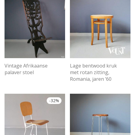
Vintage Afrikaanse
Lage bentwood kruk
palaver stoel
met rotan zitting,
Romania, jaren ’60
-
32
%