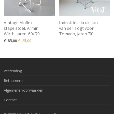
Vintage Aluflex
Industriële kruk, Jan
stapelstoel, Armin
van der Togt voor
Wirth, jaren ’60/’70
Tomado, jaren ’50
Oorspronkelijke prijs was: €185,00.
Huidige prijs is: €125,00.
€
185,00
€
125,00
Verzending
Retourneren
Algemene voorwaarden
Contact