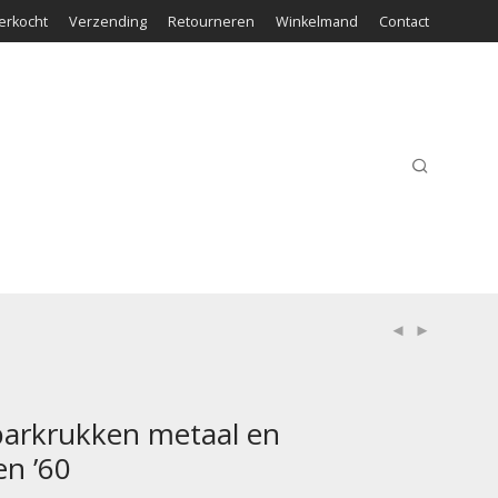
erkocht
Verzending
Retourneren
Winkelmand
Contact
barkrukken metaal en
en ’60