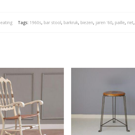
Seating
Tags:
1960s
,
bar stool
,
barkruk
,
biezen
,
jaren '60
,
paille
,
riet