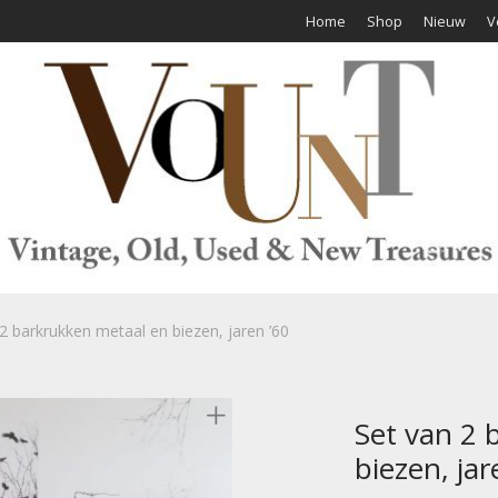
Home
Shop
Nieuw
V
2 barkrukken metaal en biezen, jaren ’60
Set van 2 
biezen, jar