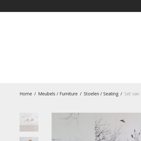
Home
/
Meubels / Furniture
/
Stoelen / Seating
/
Set van 