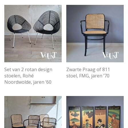
Set van 2 rotan design
Zwarte Praag of 811
stoelen, Rohé
stoel, FMG, jaren ’70
Noordwolde, jaren ’60