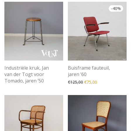
-
40
%
Industriële kruk, Jan
Buisframe fauteuil,
van der Togt voor
jaren ’60
Tomado, jaren ’50
Oorspronkelijke prijs was
Huidige prijs is: €
€
125,00
€
75,00