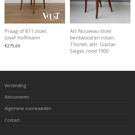
Praag of 811 stoel,
Art Nouveau stoel
Josef Hoffmann
bentwood en rotan,
Thonet, attr. Gustav
€
275,00
Siegel, rond 1900
Verzending
Retourneren
Algemene voorwaarden
Contact