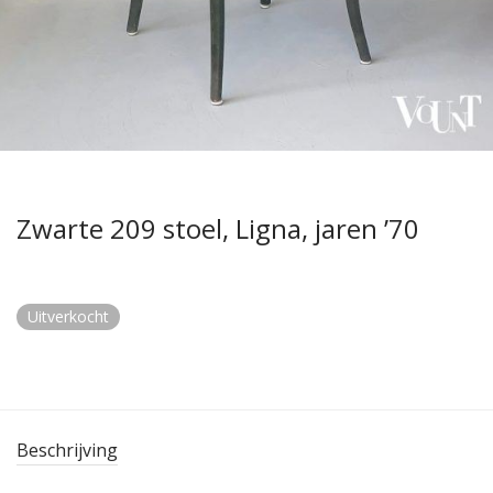
Zwarte 209 stoel, Ligna, jaren ’70
Uitverkocht
Beschrijving