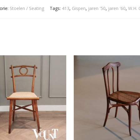
orie:
Stoelen / Seating
Tags:
413
,
Gispen
,
jaren '50
,
jaren '60
,
W.H. 