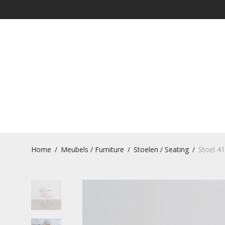
Home
/
Meubels / Furniture
/
Stoelen / Seating
/
Stoel 41