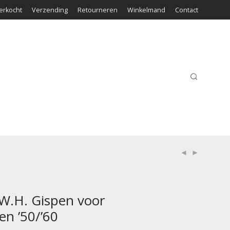
erkocht
Verzending
Retourneren
Winkelmand
Contact
 W.H. Gispen voor
en ’50/’60