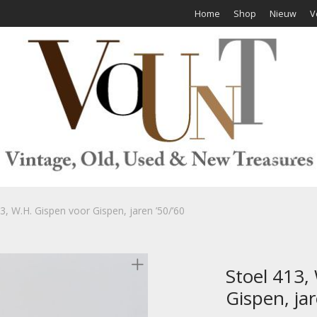
Home
Shop
Nieuw
V
3, W.H. Gispen voor Gispen, jaren ’50/’60
Stoel 413,
Gispen, jar