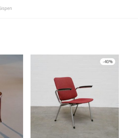
Gispen
-
40
%