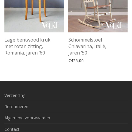
Lage bentwood kruk
Schommelstoel
met rotan zitting,
Chiavarina, Italië,
Romania, jaren ’60
jaren ’50
€
425,00
Verzending
Retourneren
Algemene voorwaarden
Contact