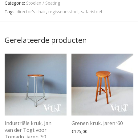
Categorie:
Stoelen / Seating
Tags:
director's chair
,
regisseursstoel
,
safaristoel
Gerelateerde producten
Industriële kruk, Jan
Grenen kruk, jaren ’60
van der Togt voor
€
125,00
Tomado, jaren ’50