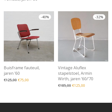
-
40
%
-
32
%
Buisframe fauteuil,
Vintage Aluflex
jaren ’60
stapelstoel, Armin
Wirth, jaren ’60/’70
Oorspronkelijke prijs was: €125,00.
Huidige prijs is: €75,00.
€
125,00
€
75,00
Oorspronkelijke prijs was
Huidige prijs is: 
€
185,00
€
125,00