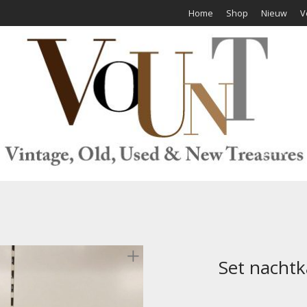
Home
Shop
Nieuw
V
Set nachtka