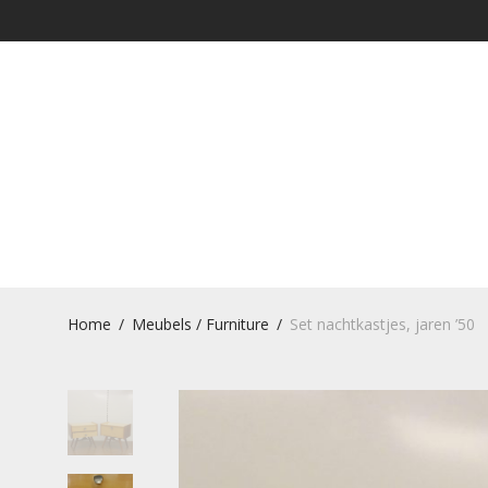
Home
/
Meubels / Furniture
/
Set nachtkastjes, jaren ’50