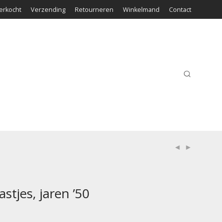
erkocht
Verzending
Retourneren
Winkelmand
Contact
stjes, jaren ’50