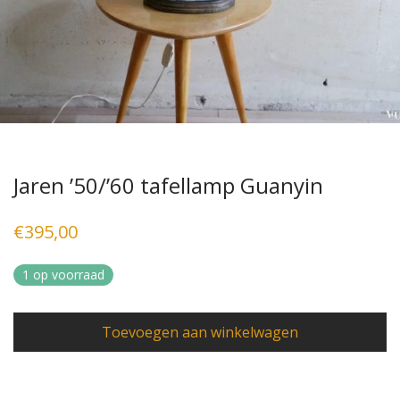
Jaren ’50/’60 tafellamp Guanyin
€
395,00
1 op voorraad
Toevoegen aan winkelwagen