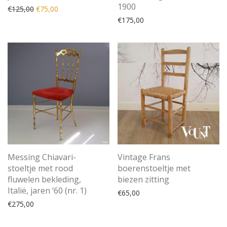
1900
Oorspronkelijke prijs was: €125,00.
Huidige prijs is: €75,00.
€
125,00
€
75,00
€
175,00
Messing Chiavari-
Vintage Frans
stoeltje met rood
boerenstoeltje met
fluwelen bekleding,
biezen zitting
Italië, jaren ‘60 (nr. 1)
€
65,00
€
275,00