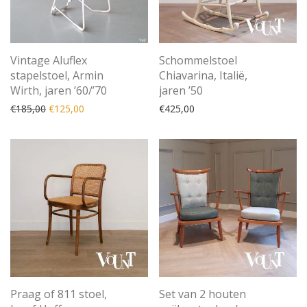
Vintage Aluflex
Schommelstoel
stapelstoel, Armin
Chiavarina, Italië,
Wirth, jaren ’60/’70
jaren ’50
Oorspronkelijke prijs was: €185,00.
Huidige prijs is: €125,00.
€
185,00
€
125,00
€
425,00
Praag of 811 stoel,
Set van 2 houten