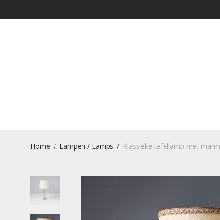
Home
/
Lampen / Lamps
/
Klassieke tafellamp met marme