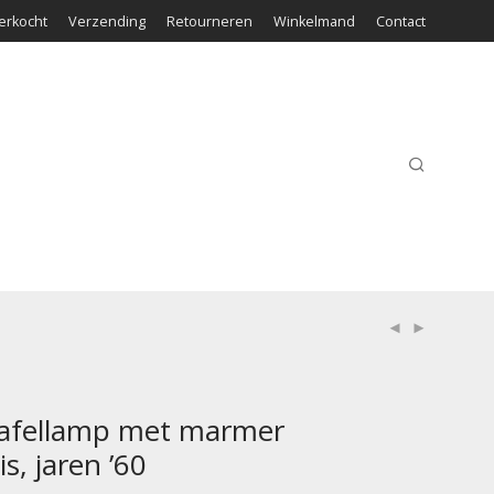
erkocht
Verzending
Retourneren
Winkelmand
Contact
tafellamp met marmer
s, jaren ’60