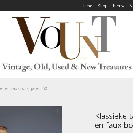
Home
Shop
Nieuw
V
r en faux bois, jaren ’60
Klassieke 
en faux boi