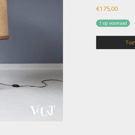
€
175,00
1 op voorraad
Toe