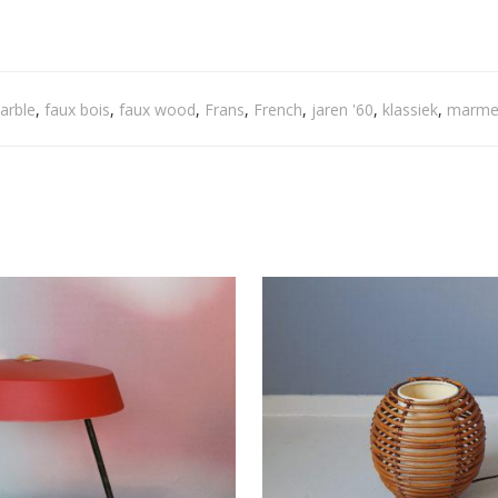
arble
,
faux bois
,
faux wood
,
Frans
,
French
,
jaren '60
,
klassiek
,
marme