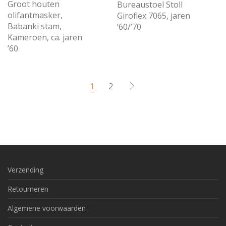
Groot houten
Bureaustoel Stoll
olifantmasker,
Giroflex 7065, jaren
Babanki stam,
’60/’70
Kameroen, ca. jaren
’60
1
2
Verzending
Retourneren
Algemene voorwaarden