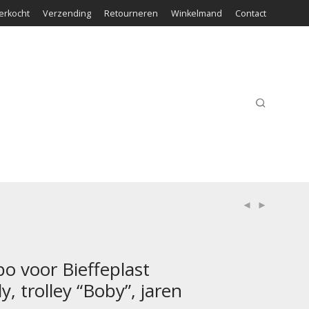
erkocht
Verzending
Retourneren
Winkelmand
Contact
o voor Bieffeplast
y, trolley “Boby”, jaren