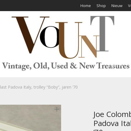
Home
Shop
Nieuw
V
st Padova Italy, trolley “Boby”, jaren ‘70
Joe Colomb
Padova Ital