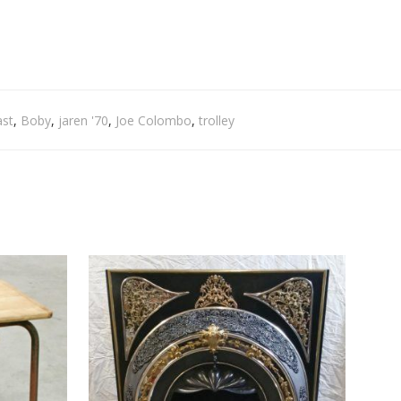
ast
,
Boby
,
jaren '70
,
Joe Colombo
,
trolley