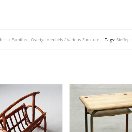
els / Furniture
,
Overige meubels / Various Furniture
Tags:
Bieffepl