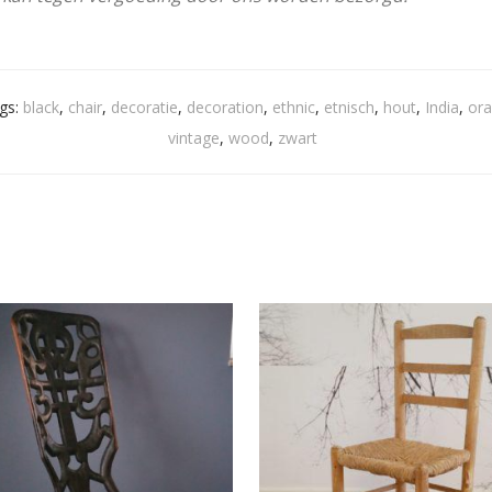
gs:
black
,
chair
,
decoratie
,
decoration
,
ethnic
,
etnisch
,
hout
,
India
,
or
vintage
,
wood
,
zwart