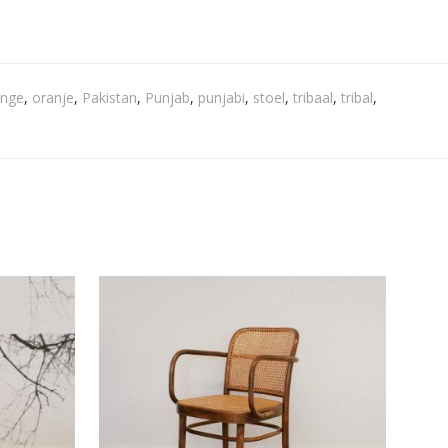
ange
,
oranje
,
Pakistan
,
Punjab
,
punjabi
,
stoel
,
tribaal
,
tribal
,