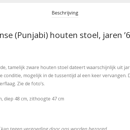
Beschrijving
se (Punjabi) houten stoel, jaren ’6
e, tamelijk zware houten stoel dateert waarschijnlijk uit jare
conditie, mogelijk in de tussentijd al een keer vervangen. D
rflaag. Zie de foto’s.
, diep 48 cm, zithoogte 47 cm
f kan tegen vergoeding door ons worden bezorgd.