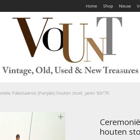
Home
Shop
Nieuw
V
iële Pakistaanse (Punjabi) houten stoel, jaren ’60/’70
Ceremoniël
houten stoe