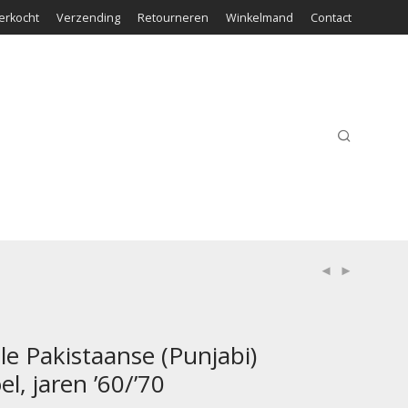
erkocht
Verzending
Retourneren
Winkelmand
Contact
e Pakistaanse (Punjabi)
l, jaren ’60/’70