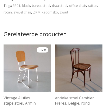
Tags:
5501
,
black
,
bureaustoel
,
draaistoel
,
office chair
,
rattan
,
rotan
,
swivel chair
,
ZPM Radomsko
,
zwart
Gerelateerde producten
-
32
%
Vintage Aluflex
Antieke stoel Cambier
stapelstoel, Armin
Frères, België, rond