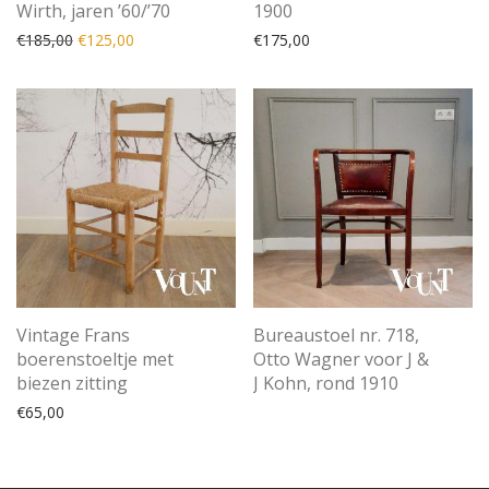
Wirth, jaren ’60/’70
1900
Oorspronkelijke prijs was: €185,00.
Huidige prijs is: €125,00.
€
185,00
€
125,00
€
175,00
Vintage Frans
Bureaustoel nr. 718,
boerenstoeltje met
Otto Wagner voor J &
biezen zitting
J Kohn, rond 1910
€
65,00