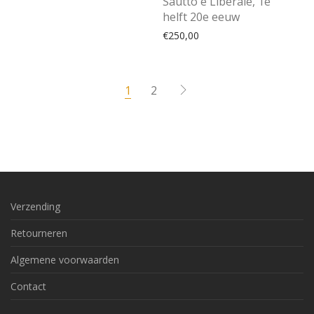
Sautto e Liberale, 1e
helft 20e eeuw
€
250,00
1
2
Verzending
Retourneren
Algemene voorwaarden
Contact