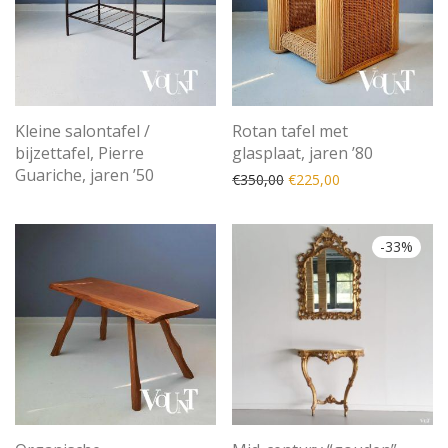
Kleine salontafel /
Rotan tafel met
bijzettafel, Pierre
glasplaat, jaren ’80
Guariche, jaren ’50
Oorspronkelijke prijs was
Huidige prijs is: 
€
350,00
€
225,00
-
33
%