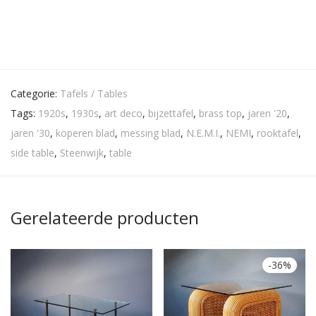
Categorie:
Tafels / Tables
Tags:
1920s
,
1930s
,
art deco
,
bijzettafel
,
brass top
,
jaren '20
,
jaren '30
,
koperen blad
,
messing blad
,
N.E.M.I.
,
NEMI
,
rooktafel
,
side table
,
Steenwijk
,
table
Gerelateerde producten
-
36
%