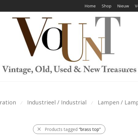
Home
Shop
Nieuw
V
ration
Industrieel / Industrial
Lampen / Lam
⁄
⁄
Products tagged
“brass top”