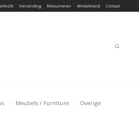
erkocht
Verzending
Retourneren
Winkelmand
Contact
ps
Meubels / Furniture
Overige
⁄
⁄