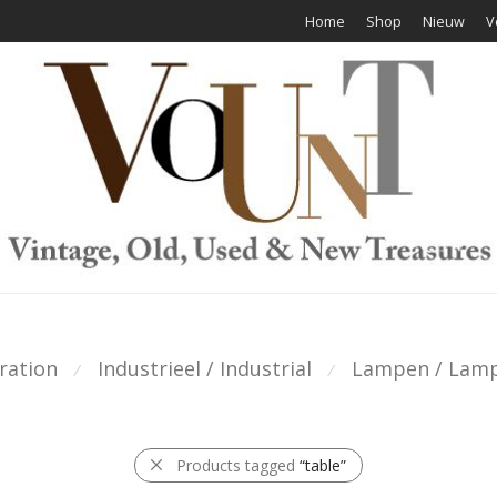
Home
Shop
Nieuw
V
ration
Industrieel / Industrial
Lampen / Lam
⁄
⁄
Products tagged
“table”