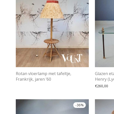
Rotan vloerlamp met tafeltje,
Glazen eta
Frankrijk, jaren ’60
Henry (Lyo
€
260,00
-
36
%