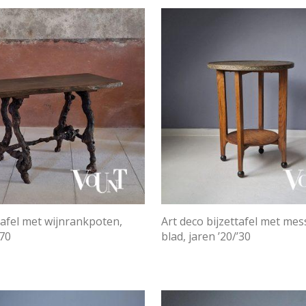
tafel met wijnrankpoten,
Art deco bijzettafel met mes
’70
blad, jaren ’20/’30