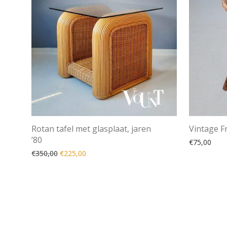
Rotan tafel met glasplaat, jaren
Vintage Fr
’80
€
75,00
Oorspronkelijke prijs was: €350,00.
Huidige prijs is: €225,00.
€
350,00
€
225,00