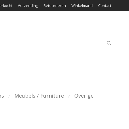
erkocht
Verzending
Retourneren
Winkelmand
Contact
ps
Meubels / Furniture
Overige
⁄
⁄