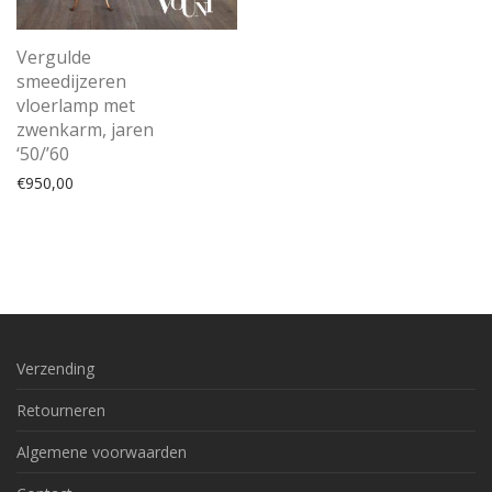
Vergulde
smeedijzeren
vloerlamp met
zwenkarm, jaren
‘50/’60
€
950,00
Verzending
Retourneren
Algemene voorwaarden