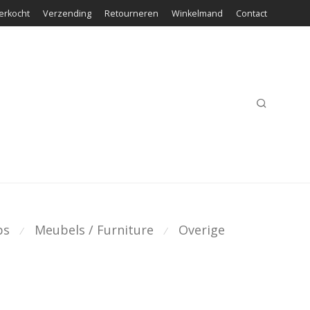
erkocht
Verzending
Retourneren
Winkelmand
Contact
ps
Meubels / Furniture
Overige
⁄
⁄