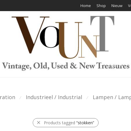
Home
Shop
Nieuw
V
ration
Industrieel / Industrial
Lampen / Lam
⁄
⁄
Products tagged
“stokken”