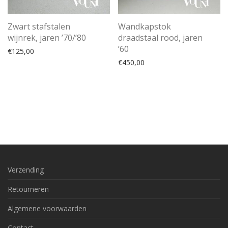
Zwart stafstalen
Wandkapstok
wijnrek, jaren ’70/’80
draadstaal rood, jaren
’60
€
125,00
€
450,00
Verzending
Retourneren
Algemene voorwaarden
Contact