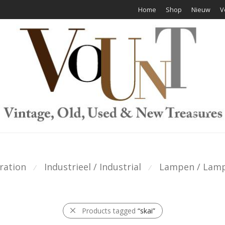
Home
Shop
Nieuw
V
ration
Industrieel / Industrial
Lampen / Lam
⁄
⁄
Products tagged
“skai”