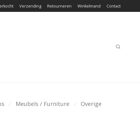
erkocht
Verzending
Retourneren
Winkelmand
Contact
ps
Meubels / Furniture
Overige
⁄
⁄