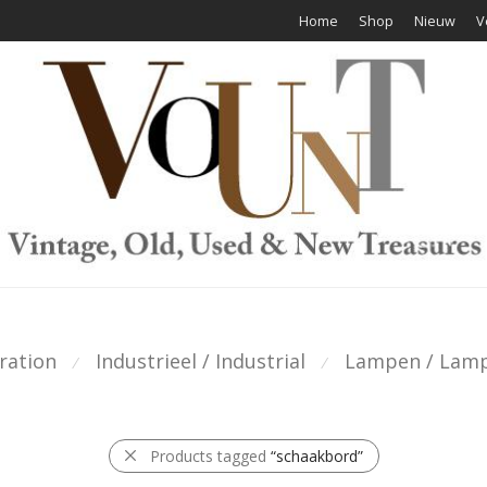
Home
Shop
Nieuw
V
ration
Industrieel / Industrial
Lampen / Lam
⁄
⁄
Products tagged
“schaakbord”