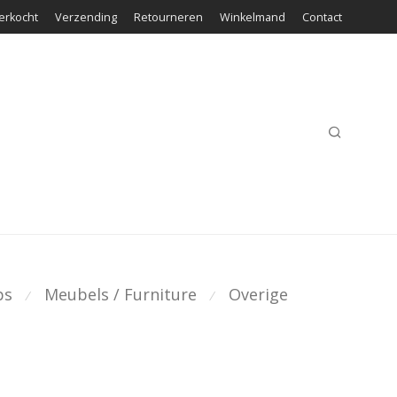
erkocht
Verzending
Retourneren
Winkelmand
Contact
ps
Meubels / Furniture
Overige
⁄
⁄