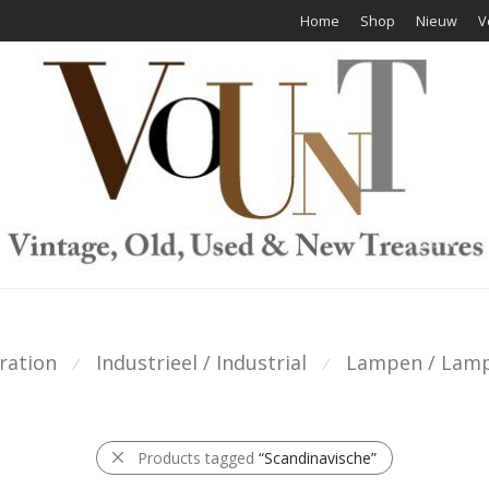
Home
Shop
Nieuw
V
ration
Industrieel / Industrial
Lampen / Lam
⁄
⁄
Products tagged
“Scandinavische”