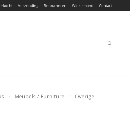
erkocht
Verzending
Retourneren
Winkelmand
Contact
ps
Meubels / Furniture
Overige
⁄
⁄