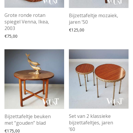
Grote ronde rotan
Bijzettafeltje mozaïek,
spiegel Venna, Ikea,
jaren ’50
2003
€
125,00
€
75,00
Set van 2 klassieke
Bijzettafeltje beuken
bijzettafeltjes, jaren
met “gouden” blad
’60
€
175,00