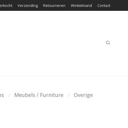
erkocht
Verzending
Retourneren
Winkelmand
Contact
ps
Meubels / Furniture
Overige
⁄
⁄