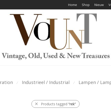
Home
Shop
Nieuw
V
ration
Industrieel / Industrial
Lampen / Lam
⁄
⁄
Products tagged
“rek”