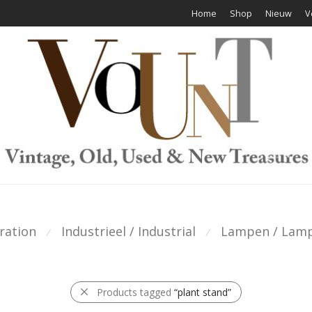
Home
Shop
Nieuw
V
ration
Industrieel / Industrial
Lampen / Lam
⁄
⁄
Products tagged
“plant stand”