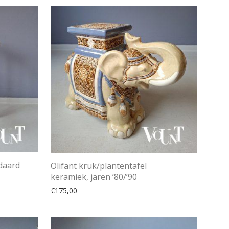
daard
Olifant kruk/plantentafel
keramiek, jaren ’80/’90
€
175,00