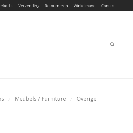
erkocht
Verzending
Retourneren
Winkelmand
Contact
ps
Meubels / Furniture
Overige
⁄
⁄