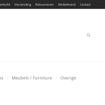
erkocht
Verzending
Retourneren
Winkelmand
Contact
ps
Meubels / Furniture
Overige
⁄
⁄