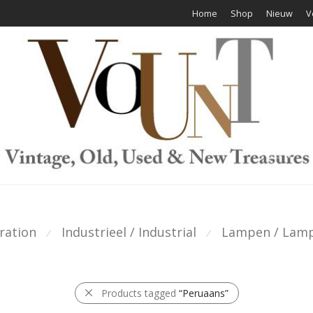
Home
Shop
Nieuw
V
ration
Industrieel / Industrial
Lampen / Lam
⁄
⁄
Products tagged
“Peruaans”