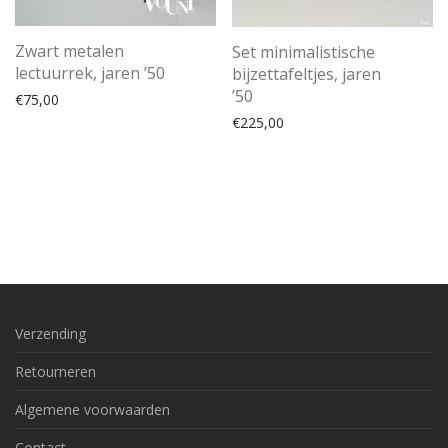
Zwart metalen
Set minimalistische
lectuurrek, jaren ’50
bijzettafeltjes, jaren
’50
€
75,00
€
225,00
Verzending
Retourneren
Algemene voorwaarden
Contact