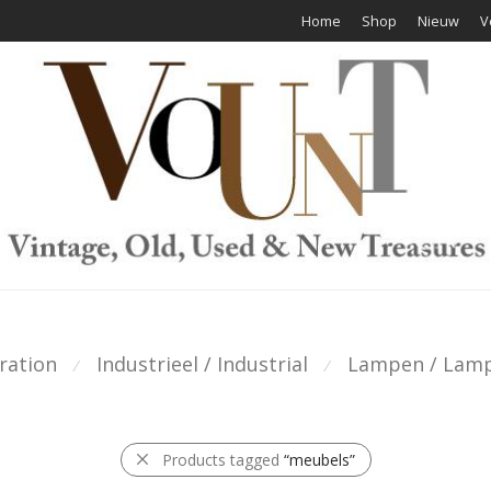
Home
Shop
Nieuw
V
ration
Industrieel / Industrial
Lampen / Lam
⁄
⁄
Products tagged
“meubels”