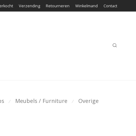
erkocht
Verzending
Retourneren
Winkelmand
Contact
ps
Meubels / Furniture
Overige
⁄
⁄