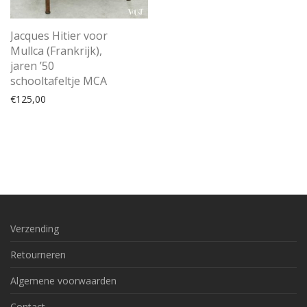
Jacques Hitier voor
Mullca (Frankrijk),
jaren ’50
schooltafeltje MCA
€
125,00
Verzending
Retourneren
Algemene voorwaarden
Contact